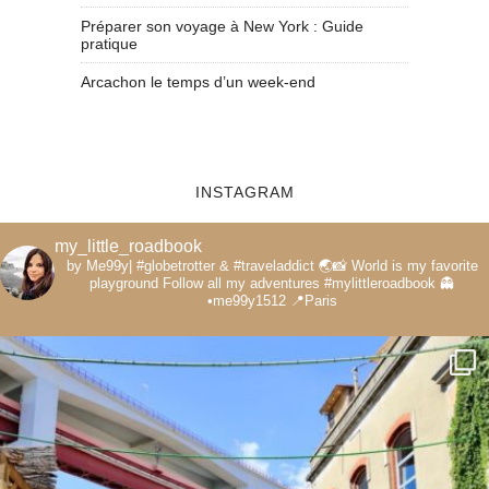
Préparer son voyage à New York : Guide
pratique
Arcachon le temps d’un week-end
INSTAGRAM
my_little_roadbook
by Me99y|
#globetrotter & #traveladdict 🌏📸
World is my favorite
playground
Follow all my adventures
#mylittleroadbook
👻
•me99y1512
📍Paris