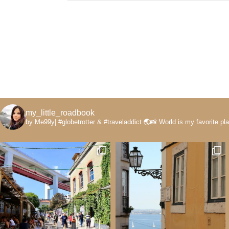
my_little_roadbook
by Me99y|
#globetrotter & #traveladdict 🌏📸
World is my favorite pl