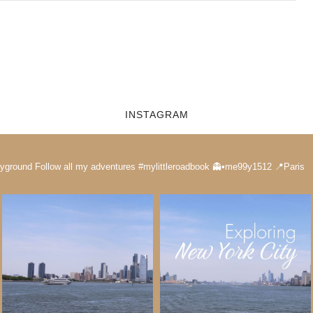
INSTAGRAM
ayground
Follow all my adventures
#mylittleroadbook
👻•me99y1512
📍Paris