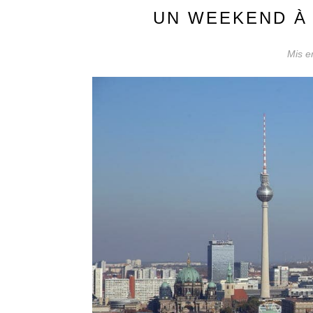
UN WEEKEND À 
Mis e