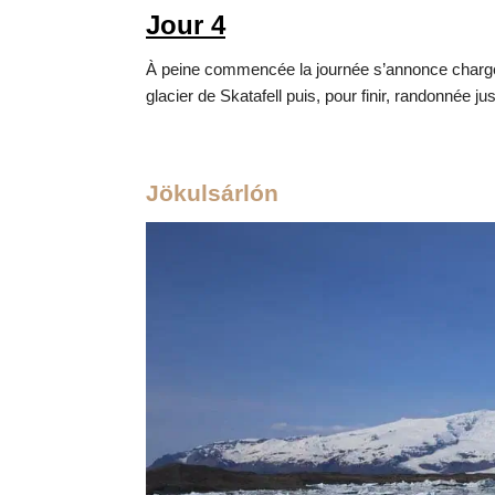
Jour 4
À peine commencée la journée s’annonce charg
glacier de Skatafell puis, pour finir, randon
n
ée ju
Jökulsárlón