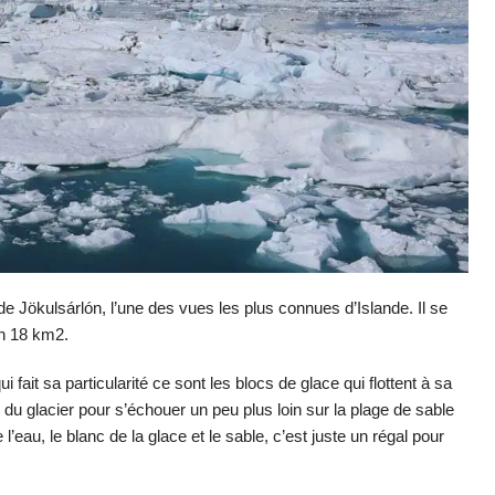
de Jökulsárlón, l’une des vues les plus connues d’Islande. Il se
on 18
k
m2.
 fait sa particul
ar
ité
c
e sont les blocs de glace qui flot
t
ent à sa
t du glacier pour s’échouer un peu plus loin sur la plage de sable
 l’eau, le blanc de la glace et le sable, c’est juste un régal pour