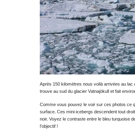
Après 150 kilomètres nous voilà arrivé
es
au lac 
trouve au sud du glacier Vatnajökull et fait envir
Comme vous pouvez le voir sur ces photos ce qui
surface. Ces min
i-
icebergs d
es
cendent tout droi
noir. Voyez le contraste entre le bleu turquoise de
l’objectif !